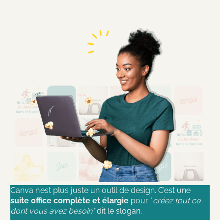
Canva n’est plus juste un outil de design. C’est une
suite office complète et élargie
pour "
créez tout ce
dont vous avez besoin"
dit le slogan.