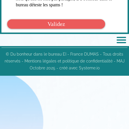
bureau déteste les spams !
Validez
© Du bonheur dans le bureau EI - France DUMAS
- Tous droits
réservés -
Mentions légales et politique de confidentialité
- MAJ
Octobre 2025 -
créé avec Systeme.io