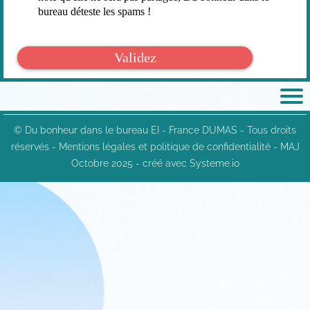
bureau déteste les spams !
Validez
© Du bonheur dans le bureau EI - France DUMAS
- Tous droits
réservés -
Mentions légales et politique de confidentialité
- MAJ
Octobre 2025 -
créé avec Systeme.io