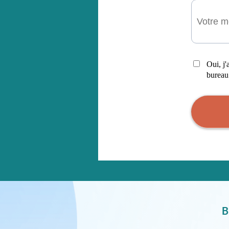
Oui, j'
bureau 
B