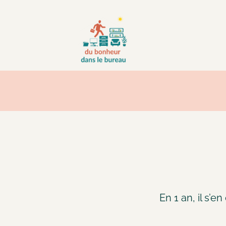
Merci pour ma 42e année
En 1 an, il s’