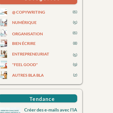
@ COPYWRITING
(6)
NUMÉRIQUE
(5)
(6)
ORGANISATION
BIEN ÉCRIRE
(8)
E
NTREPRENEURIAT
(5)
"
FEEL GOOD"
(9)
AUTRES BLA BLA
(2)
Tendance
Créer des e-mails avec l'IA